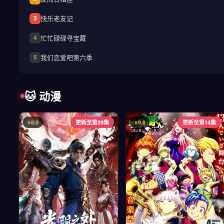
快乐老友记
3
忙忙碌碌寻宝藏
4
我们恋爱吧第六季
5
🐱 动漫
⭐8.0
更新至第29集
⭐9.0
更新至第14集