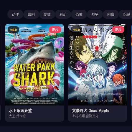
动作
喜剧
爱情
科幻
恐怖
战争
剧情
纪录
⭐9.0
正片
⭐9.0
正片
水上乐园狂鲨
文豪野犬 Dead Apple
大卫·乔卡奇
上村祐翔,宫野真守