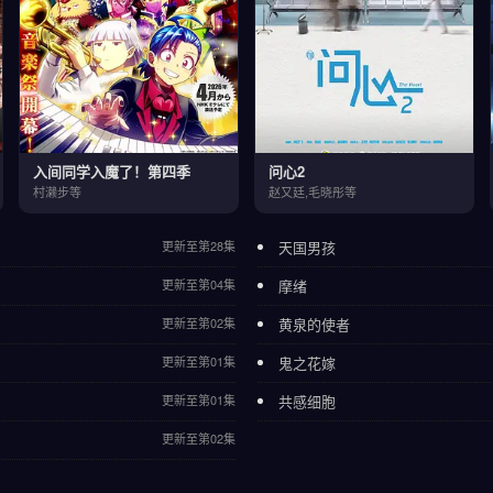
入间同学入魔了！第四季
问心2
村濑步等
赵又廷,毛晓彤等
更新至第28集
天国男孩
更新至第04集
摩绪
更新至第02集
黄泉的使者
更新至第01集
鬼之花嫁
更新至第01集
共感细胞
更新至第02集