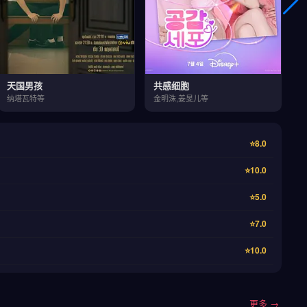
天国男孩
共感细胞
纳塔瓦特等
金明洙,姜旻儿等
⭐8.0
⭐10.0
⭐5.0
⭐7.0
⭐10.0
更多 →