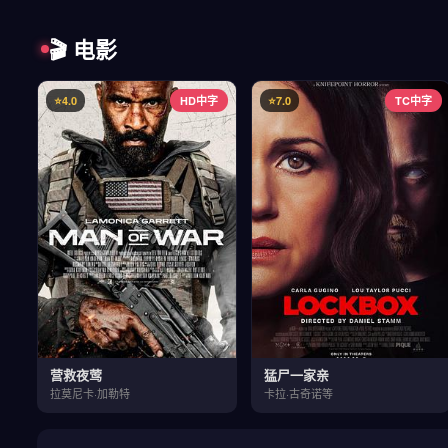
🎬 电影
⭐4.0
HD中字
⭐7.0
TC中字
营救夜莺
猛尸一家亲
拉莫尼卡·加勒特
卡拉·古奇诺等