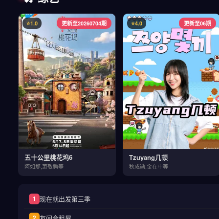
⭐1.0
更新至20260704期
⭐4.0
更新至06期
五十公里桃花坞6
Tzuyang几顿
阿如那,萧敬腾等
秋成勋,金在中等
现在就出发第三季
1
友间合租屋
2