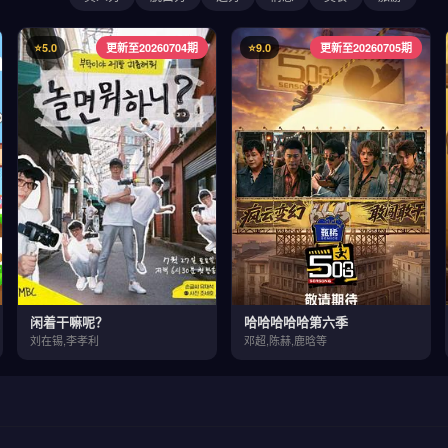
⭐5.0
更新至20260704期
⭐9.0
更新至20260705期
闲着干嘛呢？
哈哈哈哈哈第六季
刘在锡,李孝利
邓超,陈赫,鹿晗等