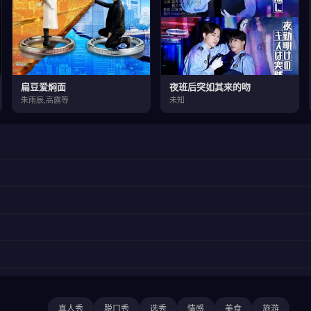
扁豆爱焖面
夜班后突如其来的吻
朱雨辰,高露等
未知
真人秀
脱口秀
选秀
情感
美食
旅游