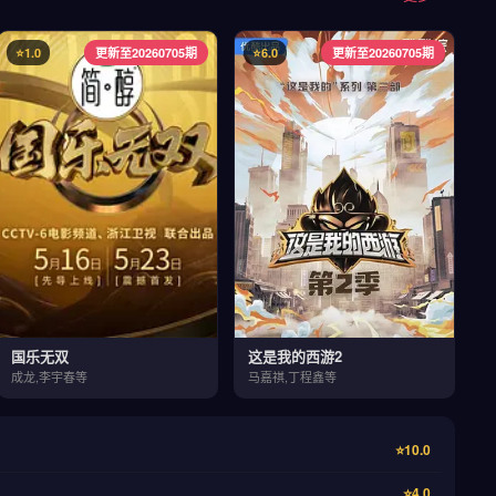
⭐1.0
更新至20260705期
⭐6.0
更新至20260705期
国乐无双
这是我的西游2
成龙,李宇春等
马嘉祺,丁程鑫等
⭐10.0
⭐4.0