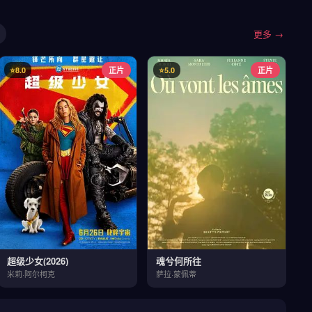
更多 →
⭐8.0
正片
⭐5.0
正片
超级少女(2026)
魂兮何所往
米莉·阿尔柯克
萨拉·蒙佩蒂