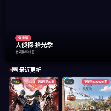
🕵️ 推理
大侦探·拾光季
悬疑推理综艺
🆕 最近更新
⭐8.0
更新至第29集
⭐1.0
更新至20260704期