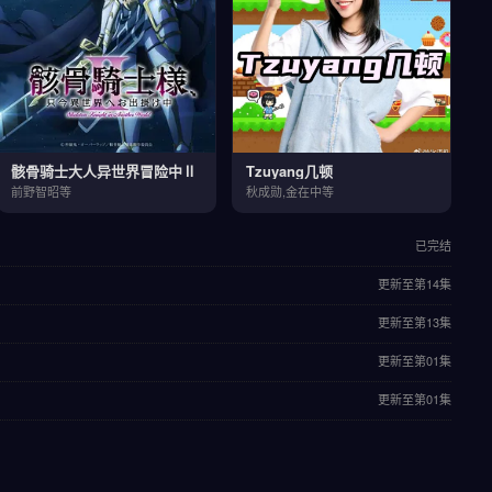
骸骨骑士大人异世界冒险中Ⅱ
Tzuyang几顿
前野智昭等
秋成勋,金在中等
已完结
更新至第14集
更新至第13集
更新至第01集
更新至第01集