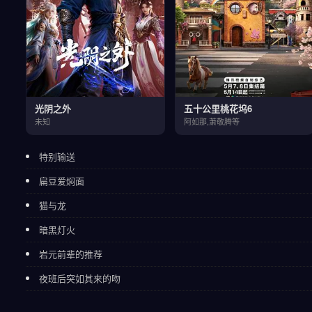
光阴之外
五十公里桃花坞6
未知
阿如那,萧敬腾等
特别输送
扁豆爱焖面
猫与龙
暗黑灯火
岩元前辈的推荐
夜班后突如其来的吻