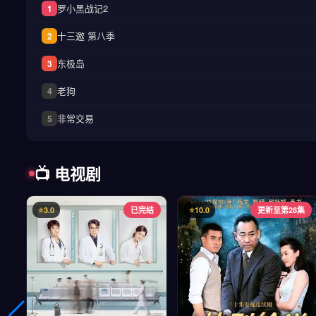
罗小黑战记2
1
十三邀 第八季
2
东极岛
3
老狗
4
非常交易
5
📺 电视剧
⭐3.0
已完结
⭐10.0
更新至第28集