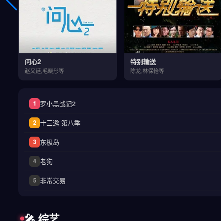
问心2
特别输送
赵又廷,毛晓彤等
陈龙,林保怡等
罗小黑战记2
1
十三邀 第八季
2
东极岛
3
老狗
4
非常交易
5
🎤 综艺