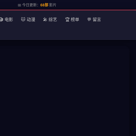
📅 今日更新：
68部
影片
🎬 电影
🐱 动漫
🎤 综艺
🏆 榜单
💬 留言