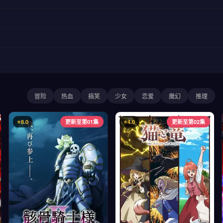
冒险
热血
搞笑
少女
恋爱
魔幻
推理
⭐8.0
更新至第01集
⭐4.0
更新至第02集